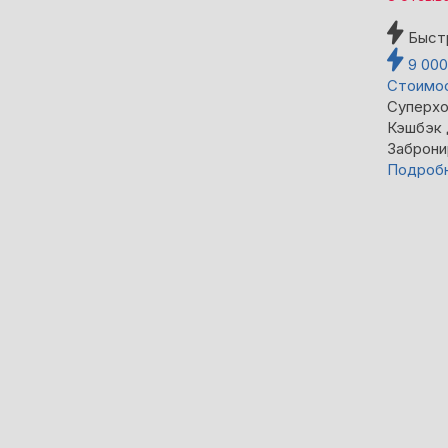
Быст
9 00
Стоимос
Суперхо
Кэшбэк
Заброни
Подроб