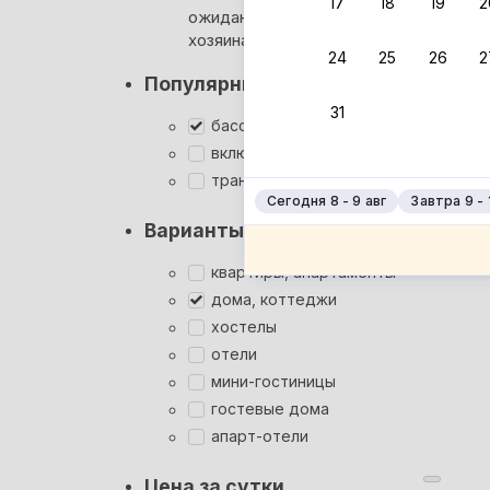
17
18
19
2
ожидания ответа от
Мгновен
хозяина
24
25
26
2
Кэшбэк
Популярные фильтры
Заброни
31
Подроб
бассейн
включён завтрак
трансфер
Сегодня 8 - 9 авг
Завтра 9 - 
Варианты размещения
квартиры, апартаменты
дома, коттеджи
хостелы
отели
мини-гостиницы
гостевые дома
апарт-отели
Цена за сутки