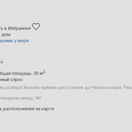
ь в Избранное
й дом
домик у моря
ти
2
бщая площадь: 30 м
нный спрос
 м до моря
Указано прямое расстояние до Чёрного моря. Реа
чезарная улица, 14Г
ь расположение на карте