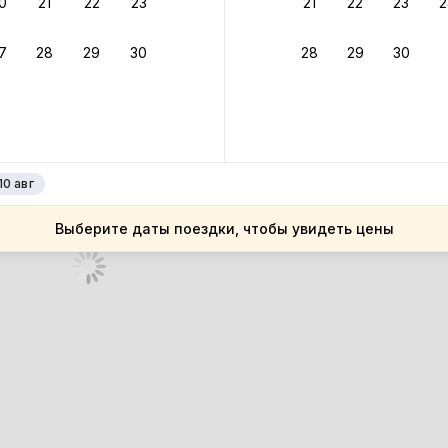
0
21
22
23
21
22
23
2
ное подтверждение брони без ожидания ответа от хозяина
7
28
29
30
28
29
30
 до 4%
руйте до 31 августа 2026 — и получите кэшбэк бонусами пос
нее
10 авг
Выберите даты поездки, чтобы увидеть цены