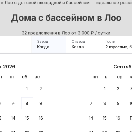
 в Лоо с детской площадкой и бассейном — идеальное решен
Дома с бассейном в Лоо
32 предложения в Лоо oт 3 000
₽
/ сутки
Заезд
Отъезд
Гости
Когда
Когда
2 взрослых,
б
ример
Санкт-Петербург
Москва
Сочи
Минск
Казань
Дагестан
Кисловодск
Аб
т 2026
Сентяб
Квартиры
Гостиницы
Дома
Частный сектор
т
пт
сб
вс
пн
вт
ср
1
2
1
2
 до 30% за бронь
6
7
8
9
7
8
9
1
бонусами
ценки проживания
3
14
15
16
14
15
16
1
йте быстрое бронирование