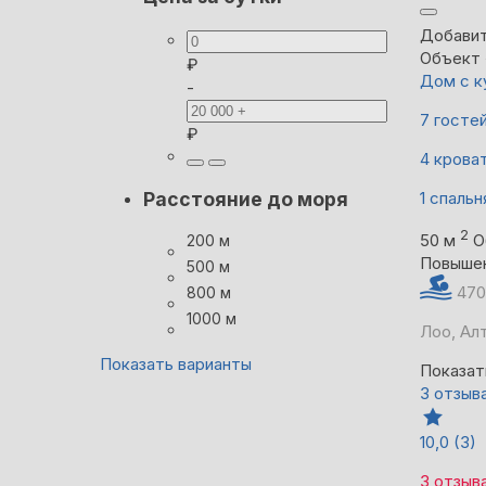
Добавит
Объект 
₽
Дом с к
-
7 госте
₽
4 крова
1 спальн
Расстояние до моря
2
50 м
О
200 м
Повыше
500 м
470
800 м
1000 м
Лоо, Алт
Показать варианты
Показат
3 отзыв
10,0
(3)
3 отзыв