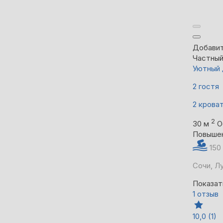
Добавит
Частны
Уютный 
2 гостя
2 крова
2
30 м
О
Повыше
150
Сочи, Лу
Показат
1 отзыв
10,0
(1)