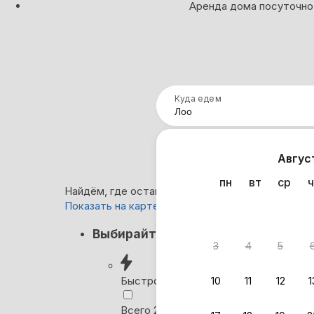
Аренда дома посуточно
Куда едем
Нап
Авгус
пн
вт
ср
ч
Найдём, где остановиться в Лоо: 32 варианта
Показать на карте
Кэшбэк
Выбирайте лучшее
3
4
5
Вернём 
после о
Быстрое бронирование
10
11
12
1
Выбира
Всего 2 минуты, без