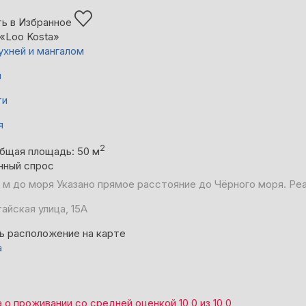
ь в Избранное
«Loo Kosta»
ухней и мангалом
й
ти
я
2
бщая площадь: 50 м
нный спрос
 м до моря
Указано прямое расстояние до Чёрного моря. Ре
айская улица, 15А
ь расположение на карте
а
а
о проживании со средней оценкой
10,0
из
10,0