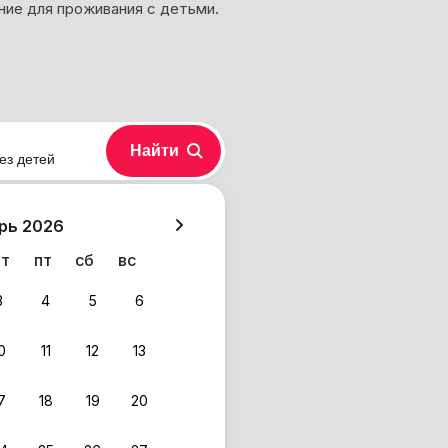
ие для проживания с детьми.
Найти
ез детей
хазия
рь 2026
чт
пт
сб
вс
3
4
5
6
0
11
12
13
7
18
19
20