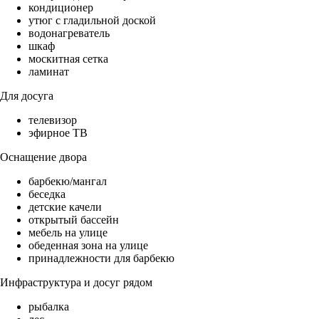
кондиционер
утюг с гладильной доской
водонагреватель
шкаф
москитная сетка
ламинат
Для досуга
телевизор
эфирное ТВ
Оснащение двора
барбекю/мангал
беседка
детские качели
открытый бассейн
мебель на улице
обеденная зона на улице
принадлежности для барбекю
Инфраструктура и досуг рядом
рыбалка