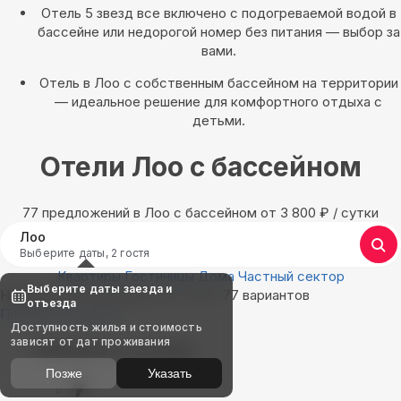
Отель 5 звезд все включено с подогреваемой водой в
бассейне или недорогой номер без питания — выбор за
вами.
Отель в Лоо с собственным бассейном на территории
— идеальное решение для комфортного отдыха с
детьми.
Отели Лоо с бассейном
77 предложений в Лоо с бассейном oт 3 800
₽
/ сутки
Лоо
Выберите даты, 2 гостя
Квартиры
Гостиницы
Дома
Частный сектор
Выберите даты заезда и
Найдём, где остановиться в Лоо: 77 вариантов
отъезда
Показать на карте
Доступность жилья и стоимость
зависят от дат проживания
Выбирайте лучшее
Позже
Указать