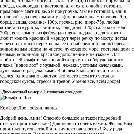
хорошо, что даже поселилась ласточка)))из плюсов нормальная
посуда, сковородки и кастрюли для тех кто любит готовить,
прям рядом магнит, к&б и покупочка. Мы не готовили, ели в
столовой лада пешком минут 5(по ценам каша молочная- 70р,
борщ, лапша, солянка- 100р, гречка, рис, пюре-75р, любая
котлета из курицы, свинины, говядины -120р, салаты от 70до
200р, есть компот из фейхуа)до пляжа недалёко для тех кто
любит ходить красивый маршрут через речку по мосту, потом
через подземный переход, далее по набережной вдоль берега с
живописным видом на чистое, лучезарное море, гостевые дома с
белыми колоннами красивое дополнение к пейзажам. Для
любителей комфота можно дойти прямо др оборудованного
пляжа "новое лоо" с музыкой, лежаки, уютным качельками,
душевыми и раздевалками. В общем 8-ми дневный отдых
удался, однозначно советую это место всем кто устал от
городской суеты, стресса и тревог. У меня все, всем добра!
Двухместный номер с 1 кроватью стандарт
КомфортЛоо ,
хозяин жилья
Добрый день, Анна! Спасибо большое за такой подробный
отзыв и приятные слова) Для меня это очень важно. Желаю Вам
приятных путешествий и отличного настроения! Буду рада