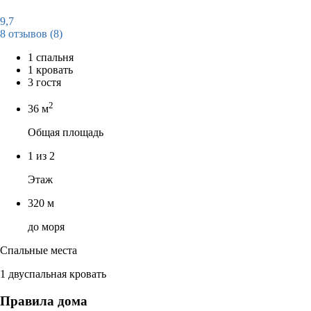
9,7
8 отзывов
(8)
1 спальня
1 кровать
3 гостя
2
36 м
Общая площадь
1 из 2
Этаж
320 м
до моря
Спальные места
1 двуспальная кровать
Правила дома