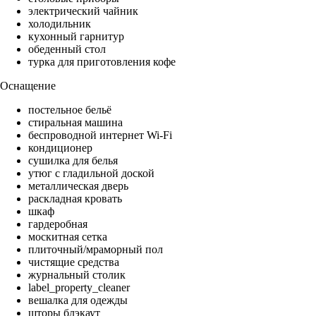
электрический чайник
холодильник
кухонный гарнитур
обеденный стол
турка для приготовления кофе
Оснащение
постельное бельё
стиральная машина
беспроводной интернет Wi-Fi
кондиционер
сушилка для белья
утюг с гладильной доской
металлическая дверь
раскладная кровать
шкаф
гардеробная
москитная сетка
плиточный/мраморный пол
чистящие средства
журнальный столик
label_property_cleaner
вешалка для одежды
шторы блэкаут