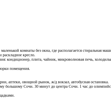
маленькой комнаты без окна, где располагается стиральная маши
и раскладное кресло.
ия: кондиционер, плита, чайник, микроволновая печь, холодильн
 уборки помещения.⠀
ни, аптеки, овощной рынок, ж/д вокзал, автобусная остановка.
ему большому Сочи. 30 минут до центра Сочи. 1 час до олимпийс
щадками.