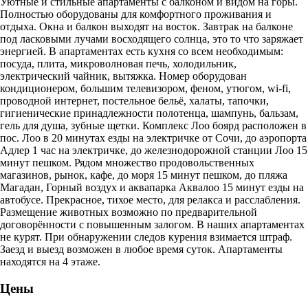
Уютные и стильные апартаменты с балконом и видом на горы.
Полностью оборудованы для комфортного проживания и
отдыха. Окна и балкон выходят на восток. Завтрак на балконе
под ласковыми лучами восходящего солнца, это то что заряжает
энергией. В апартаментах есть кухня со всем необходимым:
посуда, плита, микроволновая печь, холодильник,
электрический чайник, вытяжка. Номер оборудован
кондиционером, большим телевизором, феном, утюгом, wi-fi,
проводной интернет, постельное бельё, халаты, тапочки,
гигиенические принадлежности полотенца, шампунь, бальзам,
гель для душа, зубные щетки. Комплекс Лоо боярд расположен в
пос. Лоо в 20 минутах езды на электричке от Сочи, до аэропорта
Адлер 1 час на электричке, до железнодорожной станции Лоо 15
минут пешком. Рядом множество продовольственных
магазинов, рынок, кафе, до моря 15 минут пешком, до пляжа
Магадан, Горный воздух и аквапарка Аквалоо 15 минут езды на
автобусе. Прекрасное, тихое место, для релакса и расслабления.
Размещение животных возможно по предварительной
договорённости с повышенным залогом. В наших апартаментах
не курят. При обнаружении следов курения взимается штраф.
Заезд и выезд возможен в любое время суток. Апартаменты
находятся на 4 этаже.
Цены