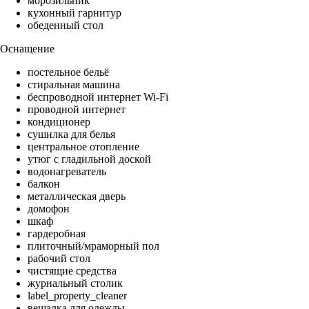
морозильник
кухонный гарнитур
обеденный стол
Оснащение
постельное бельё
стиральная машина
беспроводной интернет Wi-Fi
проводной интернет
кондиционер
сушилка для белья
центральное отопление
утюг с гладильной доской
водонагреватель
балкон
металлическая дверь
домофон
шкаф
гардеробная
плиточный/мраморный пол
рабочий стол
чистящие средства
журнальный столик
label_property_cleaner
вешалка для одежды